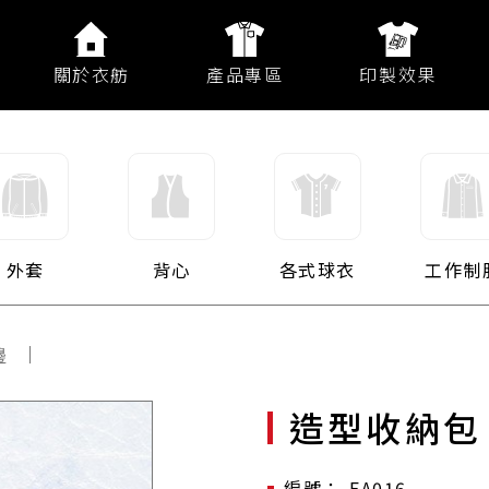
關於衣舫
產品專區
印製效果
外套
背心
各式球衣
工作制
邊
造型收納包
EA016