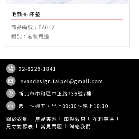
毛氈布杯墊
EA012
客製周邊
02-8226-1841
evandesign.taipei@gmail.com
新北市中和區中正路736號7樓
週一～週五，早上09:30～晚上18:30
關於衣舫
產品專區
印製效果
布料專區
尺寸對照表
常見問題
聯絡我們