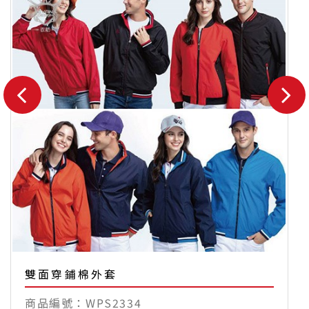
雙面穿鋪棉外套
WPS2334