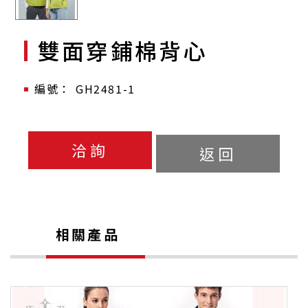
雙面穿鋪棉背心
GH2481-1
洽詢
返回
相關產品