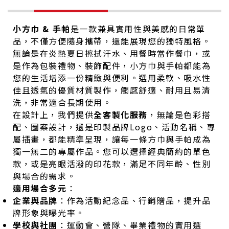
小方巾 & 手帕
是一款兼具實用性與美感的日常單
品，不僅方便隨身攜帶，還能展現您的獨特風格。
無論是在炎熱夏日擦拭汗水、用餐時當作餐巾，或
是作為包裝禮物、裝飾配件，小方巾與手帕都能為
您的生活增添一份精緻與便利。選用柔軟、吸水性
佳且透氣的優質材質製作，觸感舒適、耐用且易清
洗，非常適合長期使用。
在設計上，我們提供
全客製化服務
，無論是色彩搭
配、圖案設計，還是印製品牌Logo、活動名稱、專
屬插畫，都能精準呈現，讓每一條方巾與手帕成為
獨一無二的專屬作品。您可以選擇經典簡約的單色
款，或是亮眼活潑的印花款，滿足不同年齡、性別
與場合的需求。
適用場合多元
：
企業與品牌
：作為活動紀念品、行銷贈品，提升品
牌形象與曝光率。
學校與社團
：運動會、營隊、畢業禮物的實用選