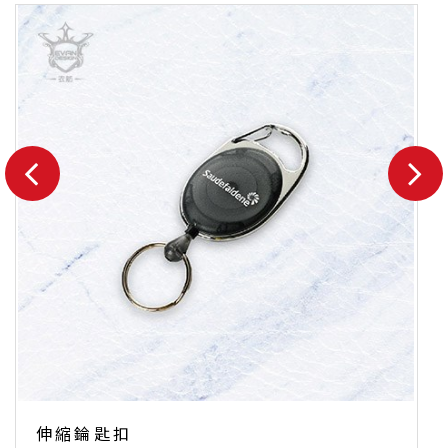
伸縮錀匙扣