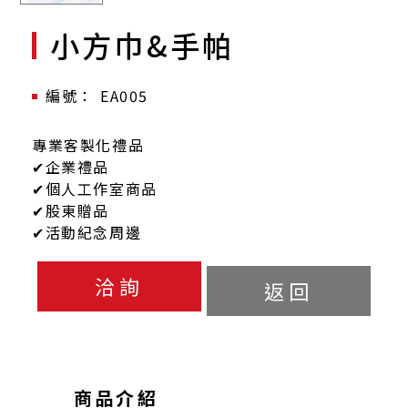
小方巾&手帕
EA005
專業客製化禮品
✔企業禮品
✔個人工作室商品
✔股東贈品
✔活動紀念周邊
洽詢
返回
商品介紹