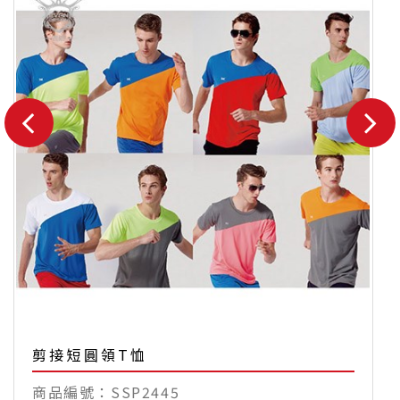
剪接短圓領T恤
SSP2445