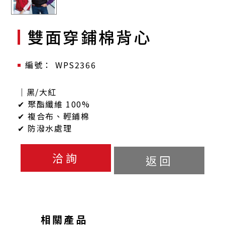
雙面穿鋪棉背心
WPS2366
｜黑/大紅
✔ 聚酯纖維 100%
✔ 複合布、輕鋪棉
✔ 防潑水處理
洽詢
返回
相關產品