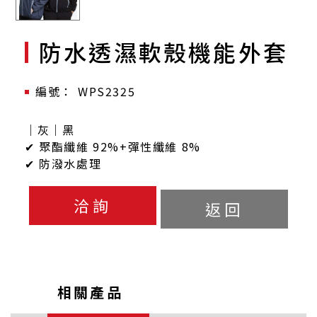
防水透濕軟殼機能外套
WPS2325
｜灰｜黑
✔ 聚酯纖維 92%+彈性纖維 8%
✔ 防潑水處理
洽詢
返回
相關產品